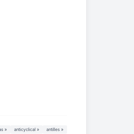
as »
anticyclical »
antilles »