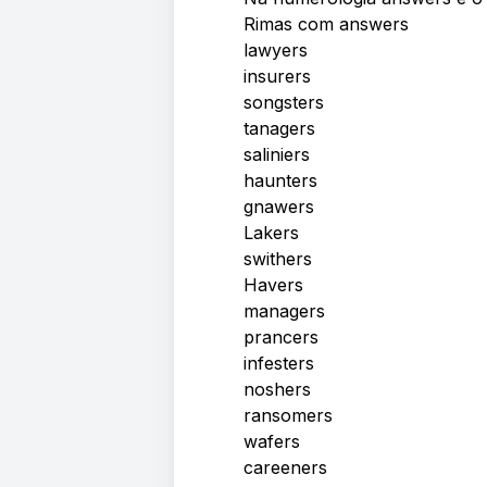
Rimas com answers
lawyers
insurers
songsters
tanagers
saliniers
haunters
gnawers
Lakers
swithers
Havers
managers
prancers
infesters
noshers
ransomers
wafers
careeners