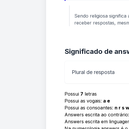
Sendo religiosa signific
receber respostas, mes
Significado de ans
Plural de resposta
Possui
7
letras
Possui as vogais:
a e
Possui as consoantes:
n r s 
Answers escrita ao contrário
Answers escrita em linguage
Na numerologia answers é 