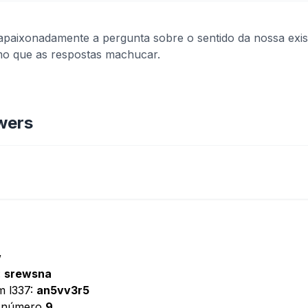
a apaixonadamente a pergunta sobre o sentido da nossa exist
mo que as respostas machucar.
wers
w
:
srewsna
m l337:
an5vv3r5
o número
9