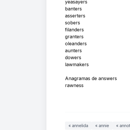
yeasayers
banters
asserters
sobers
filanders
granters
oleanders
aunters
dowers
lawmakers
Anagramas de answers
rawness
« annelida
« annie
« anno