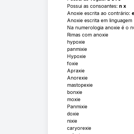
Possui as consoantes:
n x
Anoxie escrita ao contrário:
Anoxie escrita em linguagem 
Na numerologia anoxie é o
Rimas com anoxie
hypoxie
panmixie
Hypoxie
foxie
Apraxie
Anorexie
mastopexie
bonxie
moxie
Panmixie
doxie
nixie
caryorexie