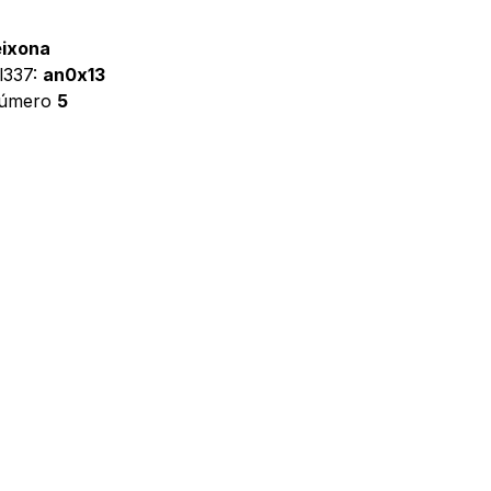
eixona
l337:
an0x13
 número
5