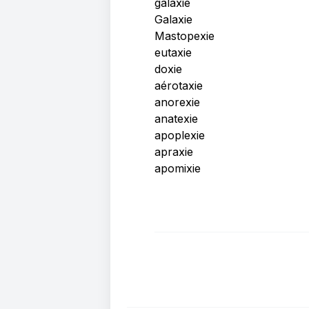
galaxie
Galaxie
Mastopexie
eutaxie
doxie
aérotaxie
anorexie
anatexie
apoplexie
apraxie
apomixie