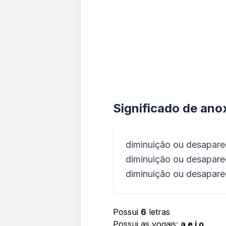
Significado de ano
diminuição ou desaparec
diminuição ou desaparec
diminuição ou desaparec
Possui
6
letras
Possui as vogais:
a e i o