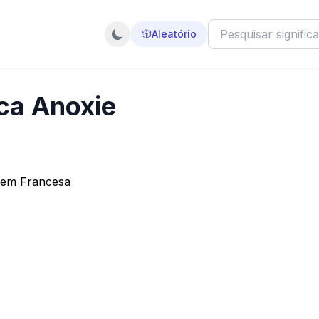
🎲
Aleatório
ica Anoxie
gem Francesa