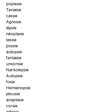
poplesie
Tanaisie
cassie
Agnosie
dipsie
néoplasie
tassie
possie
autopsie
fantaisie
unsonsie
Narkolepsie
Autopsie
fosie
Hemianopsie
jalousie
anaplasie
corsie
adipsie