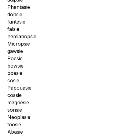
Phantasie
donsie
fantasie
falsie
hémianopsie
Micropsie
gawsie
Poesie
bowsie
poesie
cosie
Papouasie
cossie
magnésie
sonsie
Neoplasie
toosie
Abasie