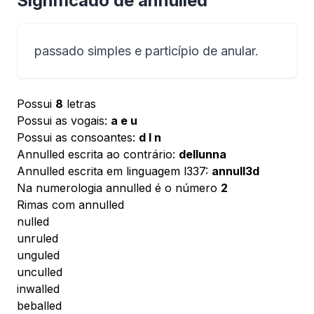
Significado de annulled
passado simples e particípio de anular.
Possui
8
letras
Possui as vogais:
a e u
Possui as consoantes:
d l n
Annulled escrita ao contrário:
dellunna
Annulled escrita em linguagem l337:
annull3d
Na numerologia annulled é o número
2
Rimas com annulled
nulled
unruled
unguled
unculled
inwalled
beballed