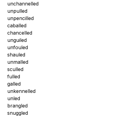
unchannelled
unpulled
unpencilled
caballed
chancelled
unguiled
unfouled
shauled
unmalled
sculled
fulled
galled
unkennelled
unled
brangled
snuggled