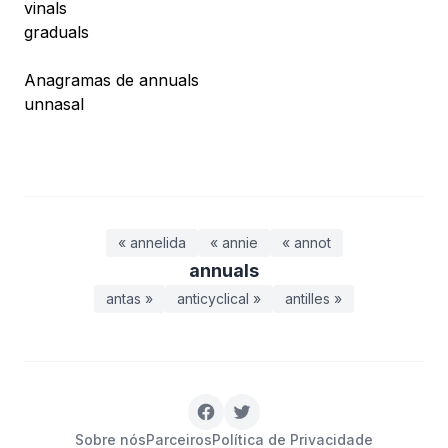
vinals
graduals
Anagramas de annuals
unnasal
« annelida
« annie
« annot
annuals
antas »
anticyclical »
antilles »
Sobre nós
Parceiros
Política de Privacidade