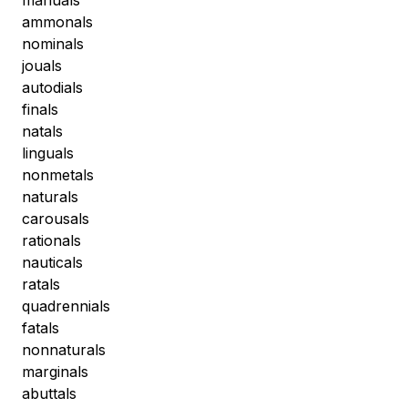
manuals
ammonals
nominals
jouals
autodials
finals
natals
linguals
nonmetals
naturals
carousals
rationals
nauticals
ratals
quadrennials
fatals
nonnaturals
marginals
abuttals