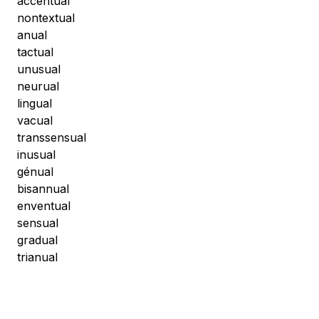
accentual
nontextual
anual
tactual
unusual
neurual
lingual
vacual
transsensual
inusual
génual
bisannual
enventual
sensual
gradual
trianual