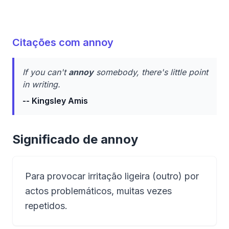
Citações com annoy
If you can't
annoy
somebody, there's little point
in writing.
-- Kingsley Amis
Significado de annoy
Para provocar irritação ligeira (outro) por
actos problemáticos, muitas vezes
repetidos.