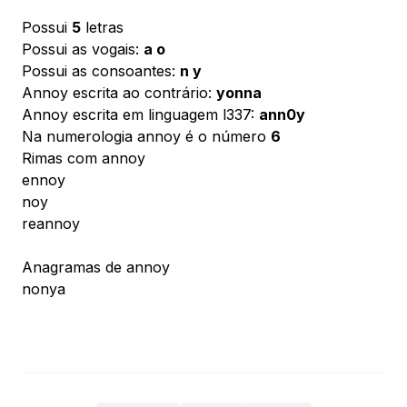
Possui
5
letras
Possui as vogais:
a o
Possui as consoantes:
n y
Annoy escrita ao contrário:
yonna
Annoy escrita em linguagem l337:
ann0y
Na numerologia annoy é o número
6
Rimas com annoy
ennoy
noy
reannoy
Anagramas de annoy
nonya