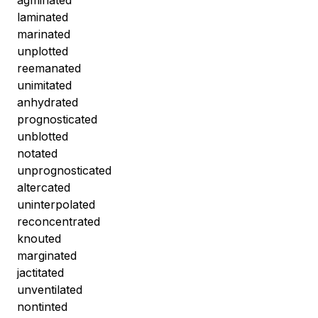
agminated
laminated
marinated
unplotted
reemanated
unimitated
anhydrated
prognosticated
unblotted
notated
unprognosticated
altercated
uninterpolated
reconcentrated
knouted
marginated
jactitated
unventilated
nontinted