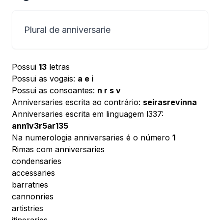
Plural de anniversarie
Possui
13
letras
Possui as vogais:
a e i
Possui as consoantes:
n r s v
Anniversaries escrita ao contrário:
seirasrevinna
Anniversaries escrita em linguagem l337:
ann1v3r5ar135
Na numerologia anniversaries é o número
1
Rimas com anniversaries
condensaries
accessaries
barratries
cannonries
artistries