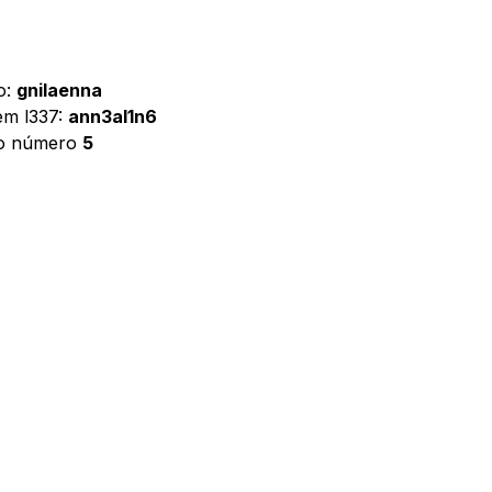
o:
gnilaenna
em l337:
ann3al1n6
 o número
5