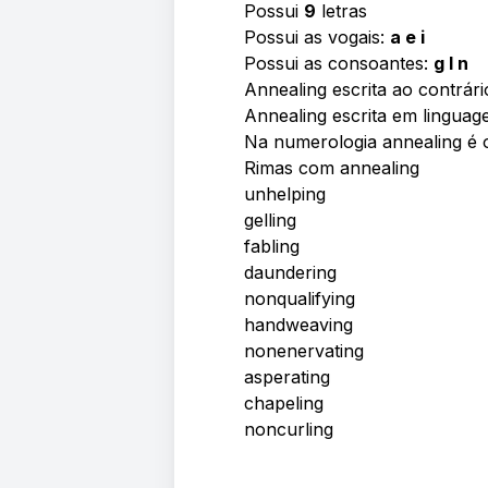
Possui
9
letras
Possui as vogais:
a e i
Possui as consoantes:
g l n
Annealing escrita ao contrári
Annealing escrita em linguag
Na numerologia annealing é
Rimas com annealing
unhelping
gelling
fabling
daundering
nonqualifying
handweaving
nonenervating
asperating
chapeling
noncurling