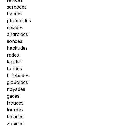
rapides
sarcodes
bandes
plasmoides
naiades
androides
sondes
habitudes
rades
lapides
hordes
forebodes
globoïdes
noyades
gades
fraudes
lourdes
balades
zooides