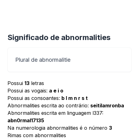
Significado de abnormalities
Plural de abnormalitie
Possui
13
letras
Possui as vogais:
a e i o
Possui as consoantes:
b l m n r s t
Abnormalities escrita ao contrário:
seitilamronba
Abnormalities escrita em linguagem l337:
abn0rmal17135
Na numerologia abnormalities é o número
3
Rimas com abnormalities