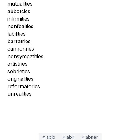
mutualities
abbotcies
infirmities
nonfealties
labilities
barratries
cannonries
nonsympathies
artistries
sobrieties
originalities
reformatories
unrealities
« abib
« abir
« abner