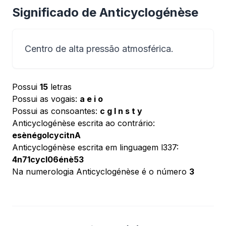
Significado de Anticyclogénèse
Centro de alta pressão atmosférica.
Possui
15
letras
Possui as vogais:
a e i o
Possui as consoantes:
c g l n s t y
Anticyclogénèse escrita ao contrário:
esènégolcycitnA
Anticyclogénèse escrita em linguagem l337:
4n71cycl06énè53
Na numerologia Anticyclogénèse é o número
3