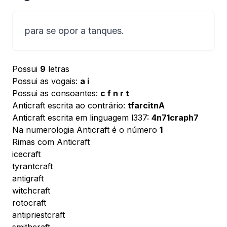
para se opor a tanques.
Possui
9
letras
Possui as vogais:
a i
Possui as consoantes:
c f n r t
Anticraft escrita ao contrário:
tfarcitnA
Anticraft escrita em linguagem l337:
4n71craph7
Na numerologia Anticraft é o número
1
Rimas com Anticraft
icecraft
tyrantcraft
antigraft
witchcraft
rotocraft
antipriestcraft