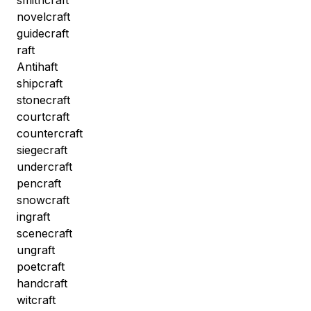
smithcraft
novelcraft
guidecraft
raft
Antihaft
shipcraft
stonecraft
courtcraft
countercraft
siegecraft
undercraft
pencraft
snowcraft
ingraft
scenecraft
ungraft
poetcraft
handcraft
witcraft