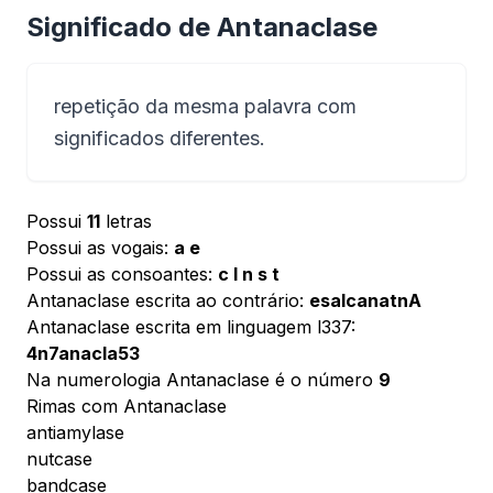
Significado de Antanaclase
repetição da mesma palavra com
significados diferentes.
Possui
11
letras
Possui as vogais:
a e
Possui as consoantes:
c l n s t
Antanaclase escrita ao contrário:
esalcanatnA
Antanaclase escrita em linguagem l337:
4n7anacla53
Na numerologia Antanaclase é o número
9
Rimas com Antanaclase
antiamylase
nutcase
bandcase