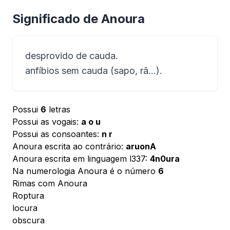
Significado de Anoura
desprovido de cauda.
anfíbios sem cauda (sapo, rã...).
Possui
6
letras
Possui as vogais:
a o u
Possui as consoantes:
n r
Anoura escrita ao contrário:
aruonA
Anoura escrita em linguagem l337:
4n0ura
Na numerologia Anoura é o número
6
Rimas com Anoura
Roptura
locura
obscura