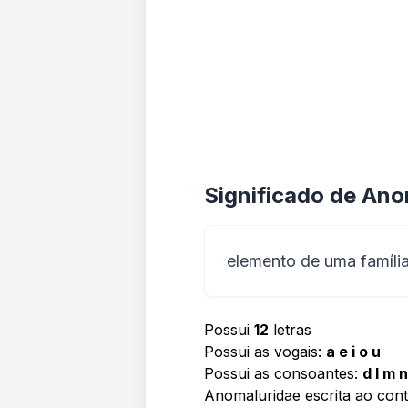
Significado de Ano
elemento de uma família
Possui
12
letras
Possui as vogais:
a e i o u
Possui as consoantes:
d l m n
Anomaluridae escrita ao cont