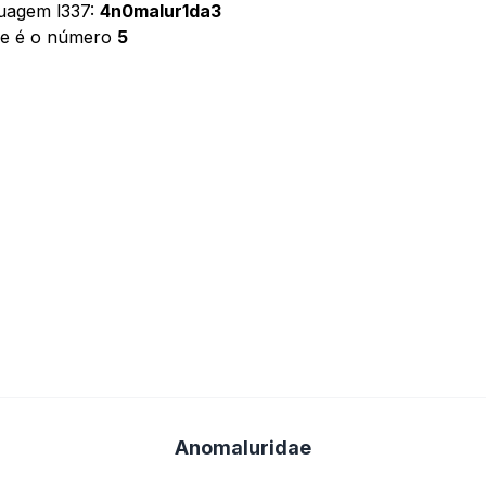
guagem l337:
4n0malur1da3
ae é o número
5
Anomaluridae