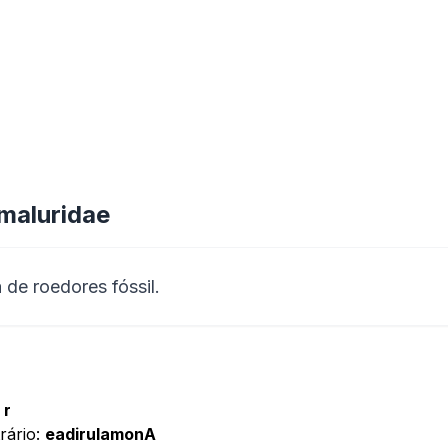
maluridae
 de roedores fóssil.
 r
rário:
eadirulamonA