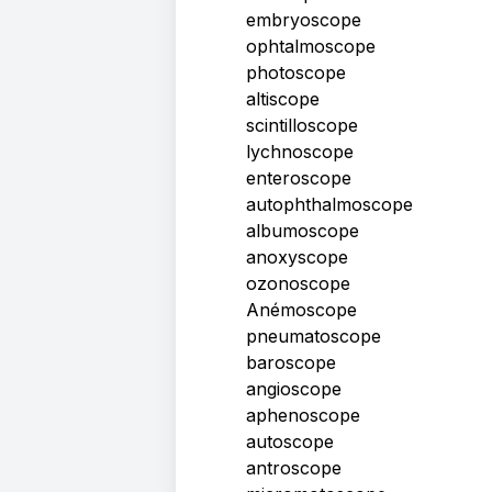
embryoscope
ophtalmoscope
photoscope
altiscope
scintilloscope
lychnoscope
enteroscope
autophthalmoscope
albumoscope
anoxyscope
ozonoscope
Anémoscope
pneumatoscope
baroscope
angioscope
aphenoscope
autoscope
antroscope