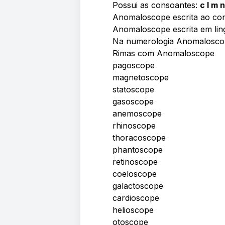
Possui as consoantes:
c l m n
Anomaloscope escrita ao con
Anomaloscope escrita em li
Na numerologia Anomalosc
Rimas com Anomaloscope
pagoscope
magnetoscope
statoscope
gasoscope
anemoscope
rhinoscope
thoracoscope
phantoscope
retinoscope
coeloscope
galactoscope
cardioscope
helioscope
otoscope