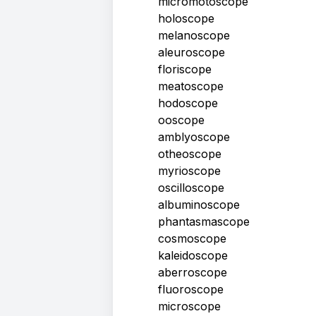
micromotoscope
holoscope
melanoscope
aleuroscope
floriscope
meatoscope
hodoscope
ooscope
amblyoscope
otheoscope
myrioscope
oscilloscope
albuminoscope
phantasmascope
cosmoscope
kaleidoscope
aberroscope
fluoroscope
microscope