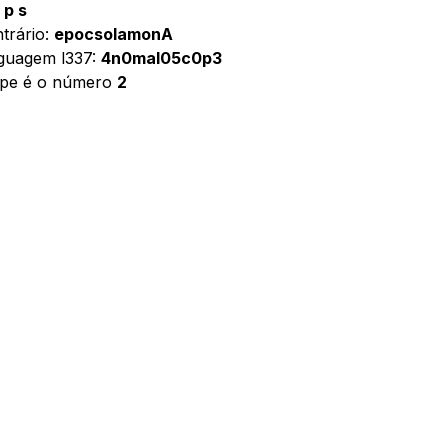
 p s
trário:
epocsolamonA
nguagem l337:
4n0mal05c0p3
ope é o número
2