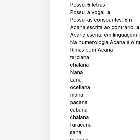
Possui
5
letras
Possui a vogal:
a
Possui as consoantes:
c n
Acana escrita ao contrário:
a
Acana escrita em linguagem 
Na numerologia Acana é o 
Rimas com Acana
terciana
chalana
Nana
Lana
ocellana
mana
pacana
cabana
chalana
furacana
sana
castana