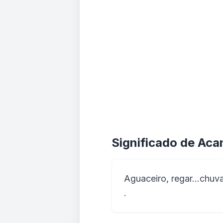
Significado de Aca
Aguaceiro, regar...chuv
.