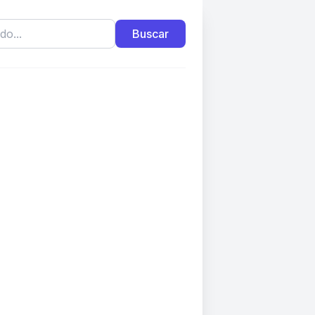
Buscar