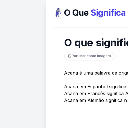
O Que
Significa
O que signif
Partilhar como imagem
Acana é uma palavra de ori
Acana em Espanhol significa
Acana em Francês significa 
Acana em Alemão significa n