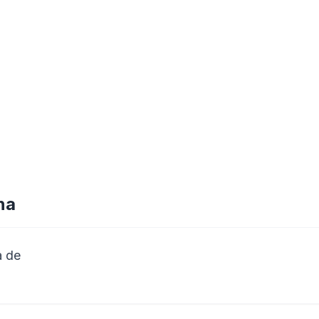
na
a de