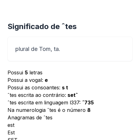
Significado de ˆtes
plural de Tom, ta.
Possui
5
letras
Possui a vogal:
e
Possui as consoantes:
s t
ˆtes escrita ao contrário:
setˆ
ˆtes escrita em linguagem l337:
ˆ735
Na numerologia ˆtes é o número
8
Anagramas de ˆtes
est
Est